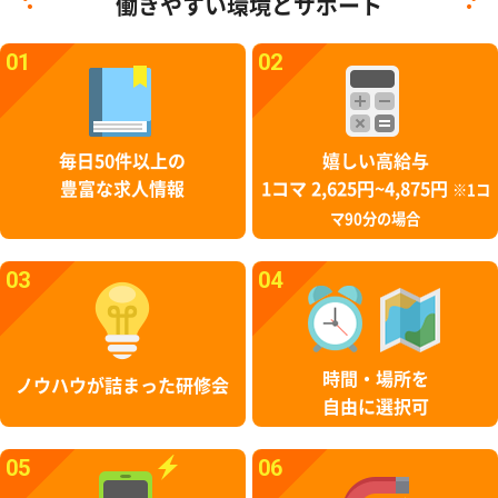
働きやすい環境とサポート
01
02
毎日50件以上の
嬉しい高給与
豊富な求人情報
1コマ 2,625円~4,875円
※1コ
マ90分の場合
03
04
時間・場所を
ノウハウが詰まった研修会
自由に選択可
05
06