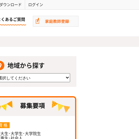
ダウンロード
ログイン
よくあるご質問
地域から探す
資 格
大生･大学生･大学院生
専生･社会人