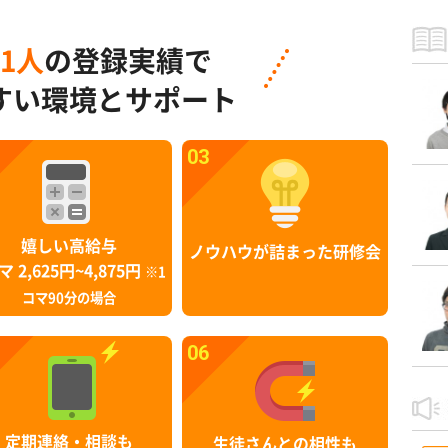
91人
の登録実績で
すい環境とサポート
03
嬉しい高給与
ノウハウが詰まった研修会
マ 2,625円~4,875円
※1
コマ90分の場合
06
定期連絡・相談も
生徒さんとの相性も