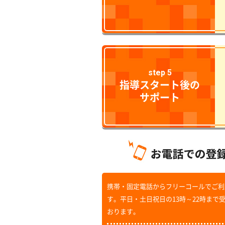
step 5
指導スタート後の
サポート
携帯・固定電話からフリーコールでご利
す。平日・土日祝日の13時～22時まで
おります。