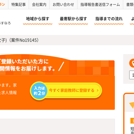
ラン
特集記事
会社案内
お問い合わせ
指導報告書送信フォーム
書類
地域から探す
最寄駅から探す
指導までの流れ
女子)（案件No19145）
います。家
た求人情報
短
高