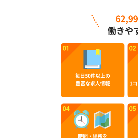
62,9
働きや
01
02
毎日50件以上の
豊富な求人情報
1コ
04
05
時間・場所を