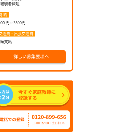
未経験者歓迎
時 給
000 円～3500円
交通費・出張交通費
全額支給
詳しい募集要項へ