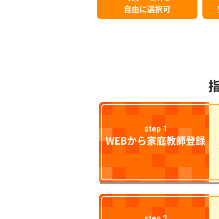
自由に選択可
step 1
WEBから家庭教師登録
step 2