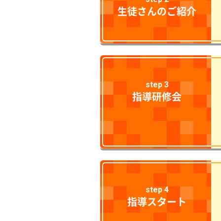
生徒さんのご紹介
step 3
指導研修会
step 4
指導スタート