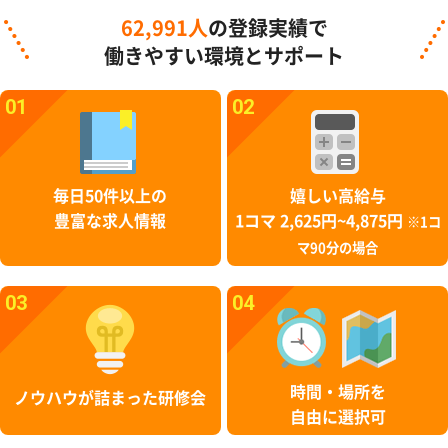
62,991人
の登録実績で
働きやすい環境とサポート
01
02
毎日50件以上の
嬉しい高給与
豊富な求人情報
1コマ 2,625円~4,875円
※1コ
マ90分の場合
03
04
時間・場所を
ノウハウが詰まった研修会
自由に選択可