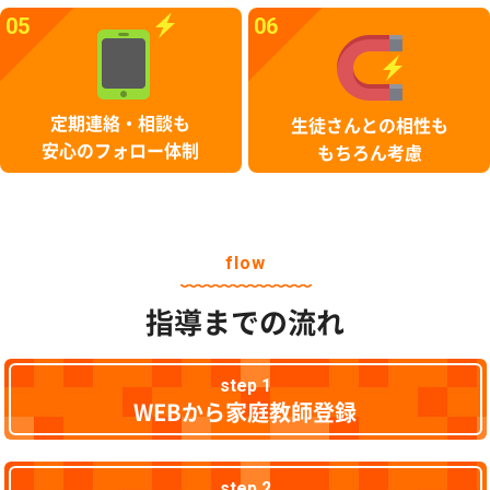
05
06
定期連絡・相談も
生徒さんとの相性も
安心のフォロー体制
もちろん考慮
flow
指導までの流れ
step 1
WEBから家庭教師登録
step 2