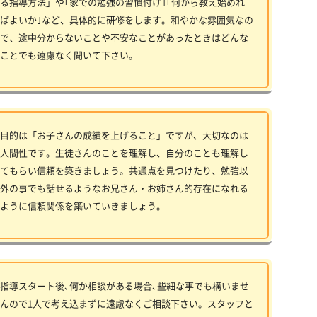
る指導方法」や｢家での勉強の習慣付け｣｢何から教え始めれ
ばよいか｣など、具体的に研修をします。和やかな雰囲気なの
で、途中分からないことや不安なことがあったときはどんな
ことでも遠慮なく聞いて下さい。
目的は「お子さんの成績を上げること」ですが、大切なのは
人間性です。生徒さんのことを理解し、自分のことも理解し
てもらい信頼を築きましょう。共通点を見つけたり、勉強以
外の事でも話せるようなお兄さん・お姉さん的存在になれる
ように信頼関係を築いていきましょう。
指導スタート後､何か相談がある場合､些細な事でも構いませ
んので1人で考え込まずに遠慮なくご相談下さい。スタッフと