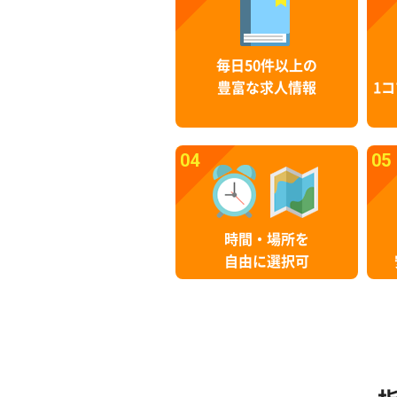
毎日50件以上の
豊富な求人情報
1コ
04
05
時間・場所を
自由に選択可