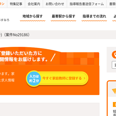
ラン
特集記事
会社案内
お問い合わせ
指導報告書送信フォーム
書類
地域から探す
最寄駅から探す
指導までの流れ
)（案件No29186）
います。家
た求人情報
短
高