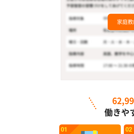
家庭教
62,9
働きや
01
02