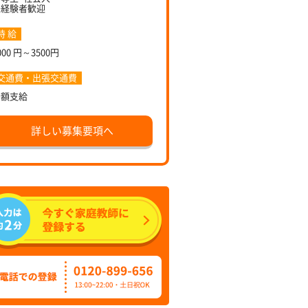
未経験者歓迎
時 給
000 円～3500円
交通費・出張交通費
全額支給
詳しい募集要項へ