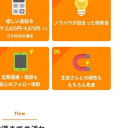
嬉しい高給与
ノウハウが詰まった研修会
マ 2,625円~4,875円
※1
コマ90分の場合
06
定期連絡・相談も
生徒さんとの相性も
安心のフォロー体制
もちろん考慮
flow