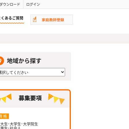
ダウンロード
ログイン
よくあるご質問
地域から探す
資 格
大生･大学生･大学院生
専生･社会人