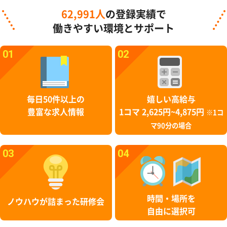
62,991人
の登録実績で
働きやすい環境とサポート
01
02
毎日50件以上の
嬉しい高給与
豊富な求人情報
1コマ 2,625円~4,875円
※1コ
マ90分の場合
03
04
時間・場所を
ノウハウが詰まった研修会
自由に選択可