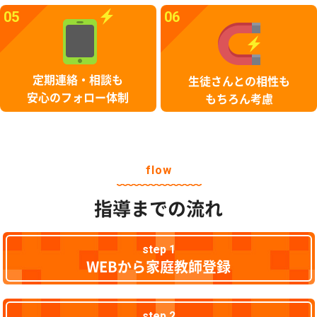
05
06
定期連絡・相談も
生徒さんとの相性も
安心のフォロー体制
もちろん考慮
flow
指導までの流れ
step 1
WEBから家庭教師登録
step 2