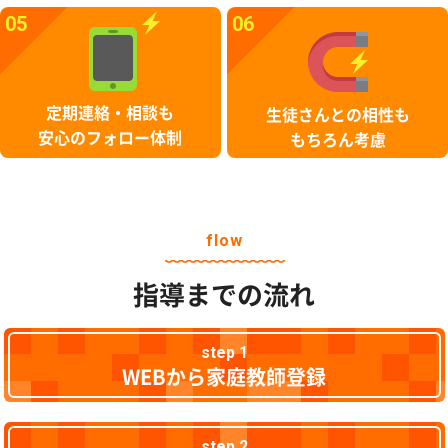
05
06
定期連絡・相談も
生徒さんとの相性も
安心のフォロー体制
もちろん考慮
flow
指導までの流れ
step 1
WEBから家庭教師登録
step 2