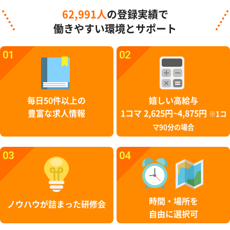
62,991人
の登録実績で
働きやすい環境とサポート
01
02
毎日50件以上の
嬉しい高給与
豊富な求人情報
1コマ 2,625円~4,875円
※1コ
マ90分の場合
03
04
時間・場所を
ノウハウが詰まった研修会
自由に選択可