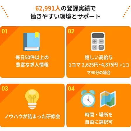
62,991人
の登録実績で
働きやすい環境とサポート
01
02
毎日50件以上の
嬉しい高給与
豊富な求人情報
1コマ 2,625円~4,875円
※1コ
マ90分の場合
03
04
時間・場所を
ノウハウが詰まった研修会
自由に選択可