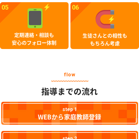
05
06
定期連絡・相談も
生徒さんとの相性も
安心のフォロー体制
もちろん考慮
flow
指導までの流れ
step 1
WEBから家庭教師登録
step 2