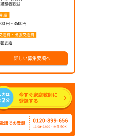
未経験者歓迎
時 給
000 円～3500円
交通費・出張交通費
全額支給
詳しい募集要項へ