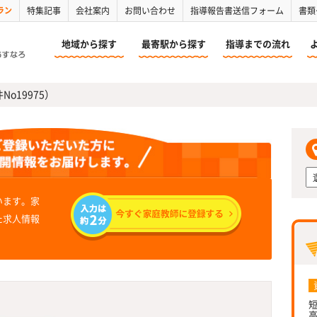
ラン
特集記事
会社案内
お問い合わせ
指導報告書送信フォーム
書類
地域から探す
最寄駅から探す
指導までの流れ
No19975）
います。家
た求人情報
短
高