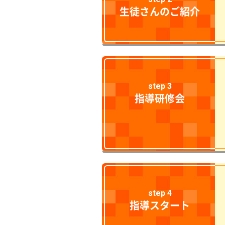
生徒さんのご紹介
step 3
指導研修会
step 4
指導スタート