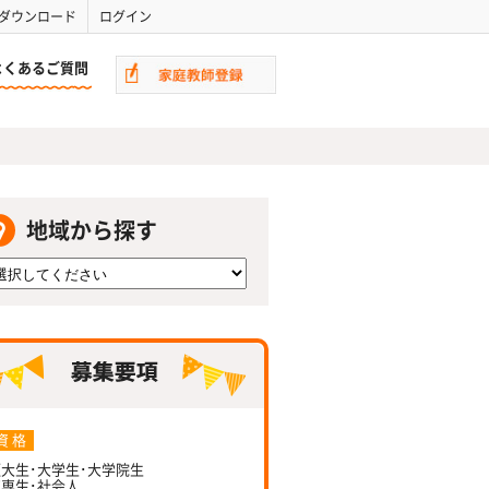
ダウンロード
ログイン
よくあるご質問
地域から探す
資 格
大生･大学生･大学院生
専生･社会人