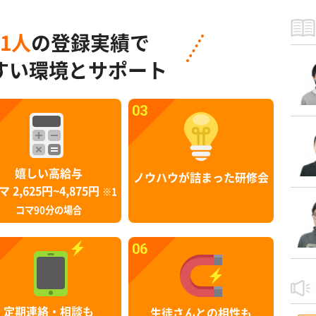
91人
の登録実績で
すい環境とサポート
03
嬉しい高給与
ノウハウが詰まった研修会
マ 2,625円~4,875円
※1
コマ90分の場合
06
定期連絡・相談も
生徒さんとの相性も