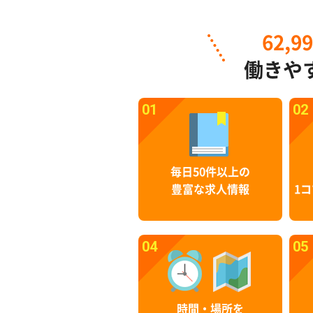
62,9
働きや
01
02
毎日50件以上の
豊富な求人情報
1コ
04
05
時間・場所を