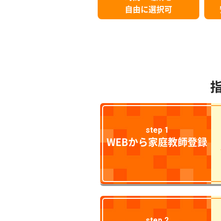
自由に選択可
step 1
WEBから家庭教師登録
step 2