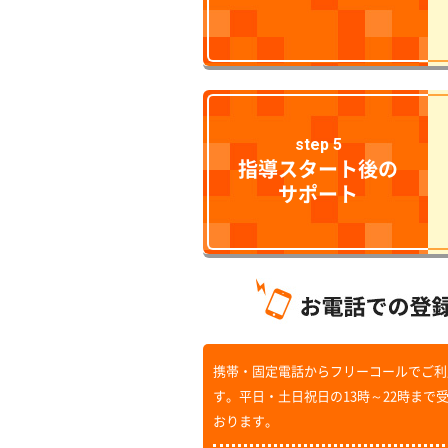
step 5
指導スタート後の
サポート
携帯・固定電話からフリーコールでご利
す。平日・土日祝日の13時～22時まで
おります。