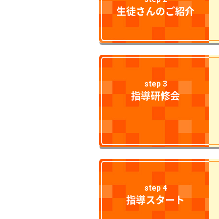
生徒さんのご紹介
step 3
指導研修会
step 4
指導スタート