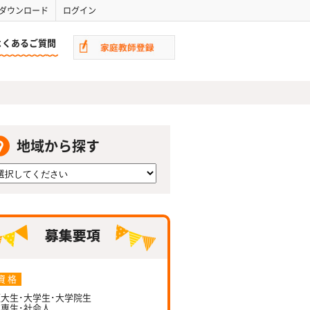
ダウンロード
ログイン
よくあるご質問
地域から探す
資 格
大生･大学生･大学院生
専生･社会人