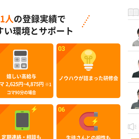
91人
の登録実績で
すい環境とサポート
03
嬉しい高給与
ノウハウが詰まった研修会
マ 2,625円~4,875円
※1
コマ90分の場合
06
定期連絡・相談も
生徒さんとの相性も