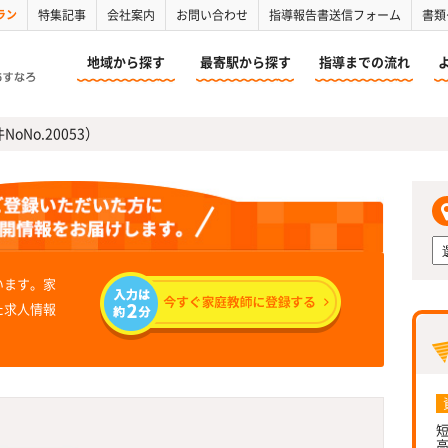
ラン
特集記事
会社案内
お問い合わせ
指導報告書送信フォーム
書類
地域から探す
最寄駅から探す
指導までの流れ
oNo.20053）
います。家
た求人情報
短
高