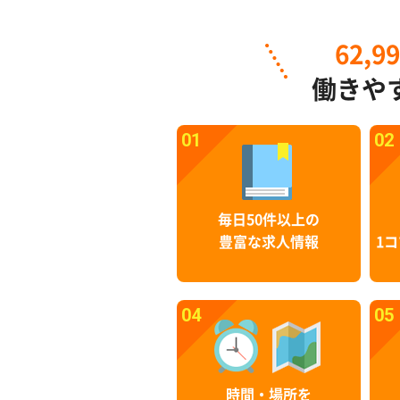
62,9
働きや
01
02
毎日50件以上の
豊富な求人情報
1コ
04
05
時間・場所を