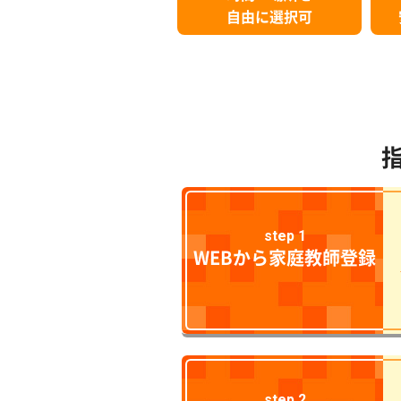
自由に選択可
step 1
WEBから家庭教師登録
step 2