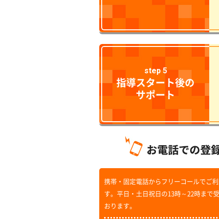
step 5
指導スタート後の
サポート
携帯・固定電話からフリーコールでご利
す。平日・土日祝日の13時～22時まで
おります。