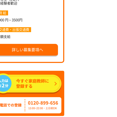
未経験者歓迎
時 給
000 円～3500円
交通費・出張交通費
全額支給
詳しい募集要項へ