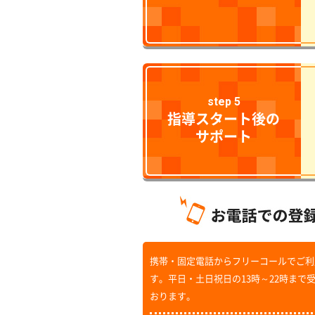
step 5
指導スタート後の
サポート
携帯・固定電話からフリーコールでご利
す。平日・土日祝日の13時～22時まで
おります。