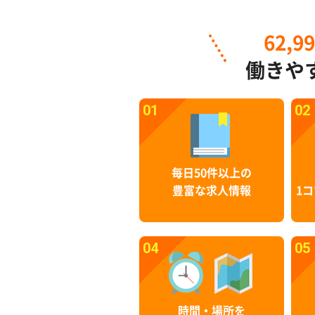
62,9
働きや
01
02
毎日50件以上の
豊富な求人情報
1コ
04
05
時間・場所を