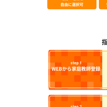
自由に選択可
step 1
WEBから家庭教師登録
step 2