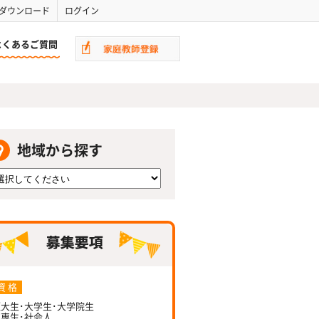
ダウンロード
ログイン
よくあるご質問
地域から探す
資 格
大生･大学生･大学院生
専生･社会人