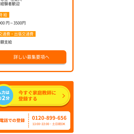
未経験者歓迎
時 給
000 円～3500円
交通費・出張交通費
全額支給
詳しい募集要項へ