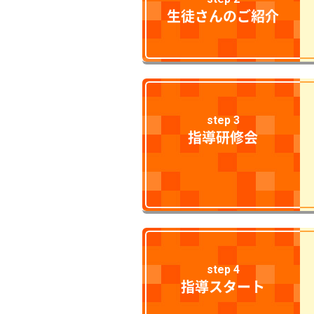
生徒さんのご紹介
step 3
指導研修会
step 4
指導スタート