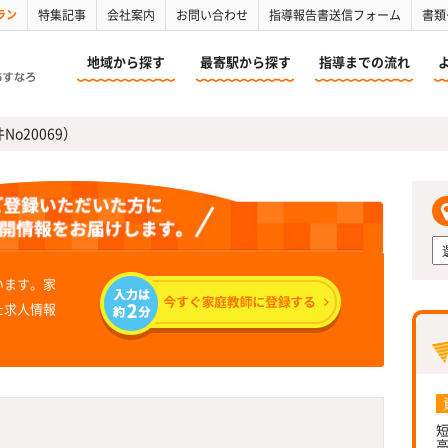
ラン
特集記事
会社案内
お問い合わせ
指導報告書送信フォーム
書類
地域から探す
最寄駅から探す
指導までの流れ
No20069）
います。家
た求人情報
短
高