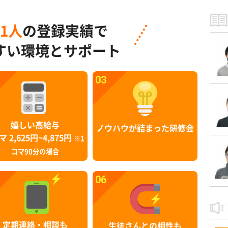
91人
の登録実績で
すい環境とサポート
03
嬉しい高給与
ノウハウが詰まった研修会
マ 2,625円~4,875円
※1
コマ90分の場合
06
定期連絡・相談も
生徒さんとの相性も