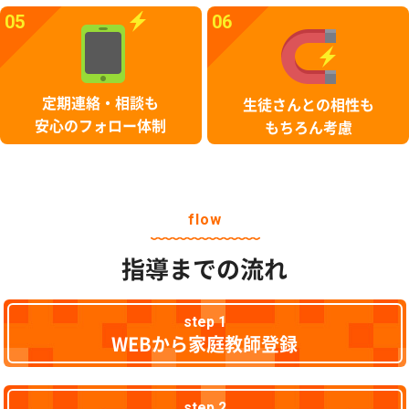
05
06
定期連絡・相談も
生徒さんとの相性も
安心のフォロー体制
もちろん考慮
flow
指導までの流れ
step 1
WEBから家庭教師登録
step 2