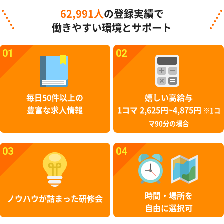
62,991人
の登録実績で
働きやすい環境とサポート
01
02
毎日50件以上の
嬉しい高給与
豊富な求人情報
1コマ 2,625円~4,875円
※1コ
マ90分の場合
03
04
時間・場所を
ノウハウが詰まった研修会
自由に選択可