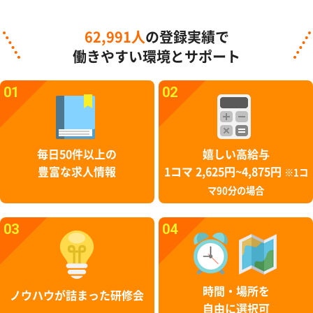
62,991人
の登録実績で
働きやすい環境とサポート
01
02
毎日50件以上の
嬉しい高給与
豊富な求人情報
1コマ 2,625円~4,875円
※1コ
マ90分の場合
03
04
時間・場所を
ノウハウが詰まった研修会
自由に選択可