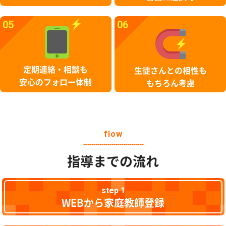
05
06
定期連絡・相談も
生徒さんとの相性も
安心のフォロー体制
もちろん考慮
flow
指導までの流れ
step 1
WEBから家庭教師登録