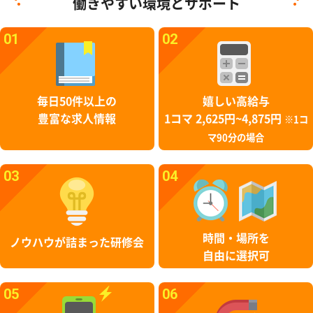
働きやすい環境とサポート
01
02
毎日50件以上の
嬉しい高給与
豊富な求人情報
1コマ 2,625円~4,875円
※1コ
マ90分の場合
03
04
時間・場所を
ノウハウが詰まった研修会
自由に選択可
05
06