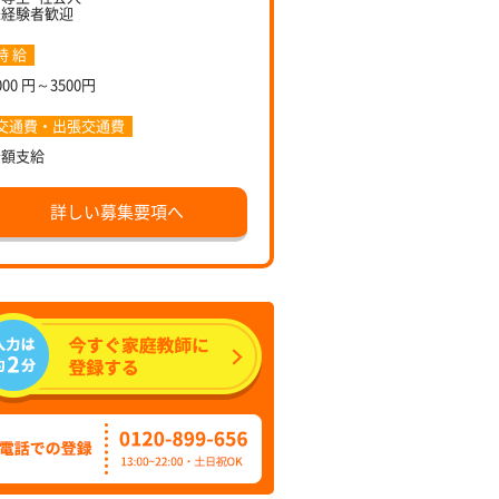
未経験者歓迎
時 給
000 円～3500円
交通費・出張交通費
全額支給
詳しい募集要項へ