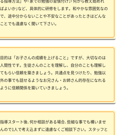
る指導方法」や｢家での勉強の習慣付け｣｢何から教え始めれ
ばよいか｣など、具体的に研修をします。和やかな雰囲気なの
で、途中分からないことや不安なことがあったときはどんな
ことでも遠慮なく聞いて下さい。
目的は「お子さんの成績を上げること」ですが、大切なのは
人間性です。生徒さんのことを理解し、自分のことも理解し
てもらい信頼を築きましょう。共通点を見つけたり、勉強以
外の事でも話せるようなお兄さん・お姉さん的存在になれる
ように信頼関係を築いていきましょう。
指導スタート後､何か相談がある場合､些細な事でも構いませ
んので1人で考え込まずに遠慮なくご相談下さい。スタッフと