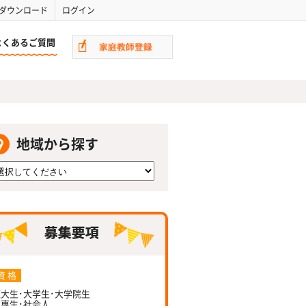
ダウンロード
ログイン
よくあるご質問
地域から探す
資 格
大生･大学生･大学院生
専生･社会人