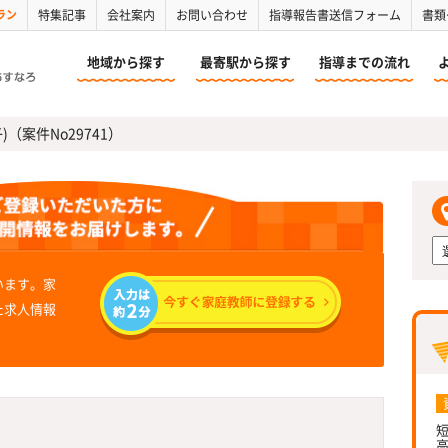
ラン
特集記事
会社案内
お問い合わせ
指導報告書送信フォーム
書類
地域から探す
最寄駅から探す
指導までの流れ
)（案件No29741）
います。家
た求人情報
短
高