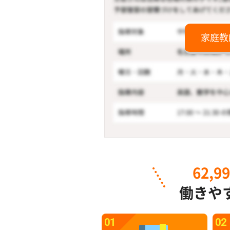
家庭教
62,9
働きや
01
02