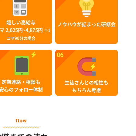
嬉しい高給与
ノウハウが詰まった研修会
マ 2,625円~4,875円
※1
コマ90分の場合
06
定期連絡・相談も
生徒さんとの相性も
安心のフォロー体制
もちろん考慮
flow