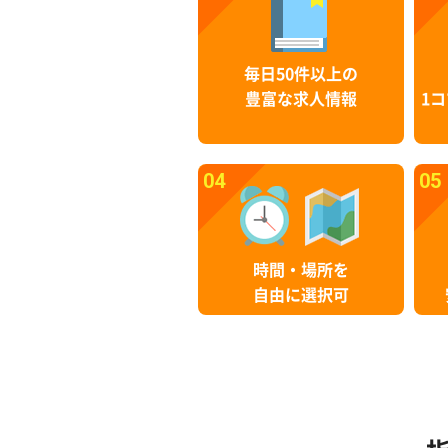
毎日50件以上の
豊富な求人情報
1コ
04
05
時間・場所を
自由に選択可