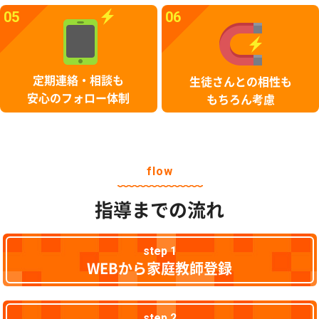
05
06
定期連絡・相談も
生徒さんとの相性も
安心のフォロー体制
もちろん考慮
flow
指導までの流れ
step 1
WEBから家庭教師登録
step 2