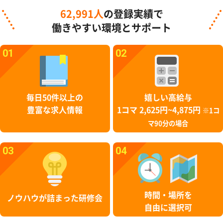
62,991人
の登録実績で
働きやすい環境とサポート
01
02
毎日50件以上の
嬉しい高給与
豊富な求人情報
1コマ 2,625円~4,875円
※1コ
マ90分の場合
03
04
時間・場所を
ノウハウが詰まった研修会
自由に選択可