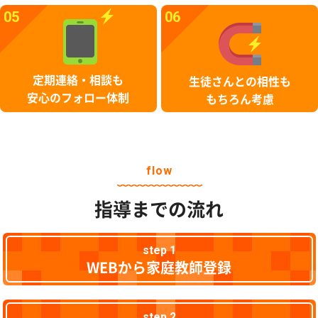
05
06
定期連絡・相談も
生徒さんとの相性も
安心のフォロー体制
もちろん考慮
flow
指導までの流れ
step 1
WEBから家庭教師登録
step 2