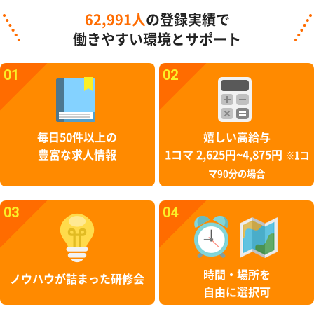
62,991人
の登録実績で
働きやすい環境とサポート
01
02
毎日50件以上の
嬉しい高給与
豊富な求人情報
1コマ 2,625円~4,875円
※1コ
マ90分の場合
03
04
時間・場所を
ノウハウが詰まった研修会
自由に選択可