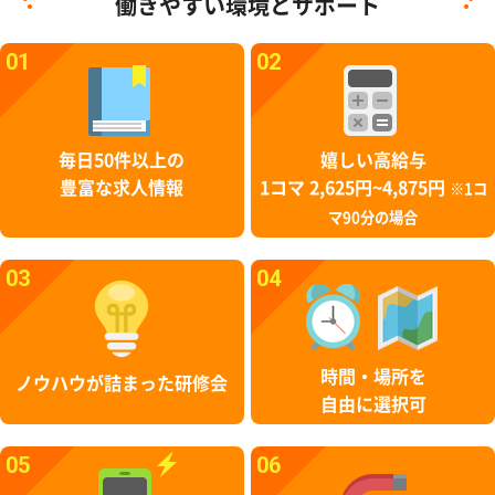
働きやすい環境とサポート
01
02
毎日50件以上の
嬉しい高給与
豊富な求人情報
1コマ 2,625円~4,875円
※1コ
マ90分の場合
03
04
時間・場所を
ノウハウが詰まった研修会
自由に選択可
05
06