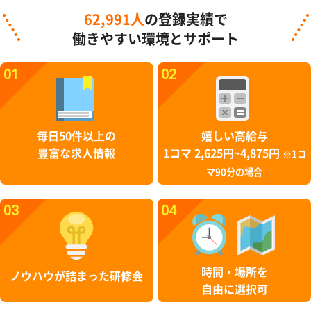
62,991人
の登録実績で
働きやすい環境とサポート
01
02
毎日50件以上の
嬉しい高給与
豊富な求人情報
1コマ 2,625円~4,875円
※1コ
マ90分の場合
03
04
時間・場所を
ノウハウが詰まった研修会
自由に選択可