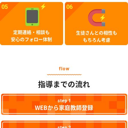
05
06
定期連絡・相談も
生徒さんとの相性も
安心のフォロー体制
もちろん考慮
flow
指導までの流れ
step 1
WEBから家庭教師登録
step 2