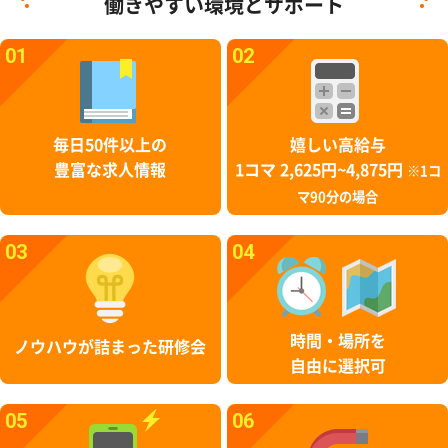
働きやすい環境とサポート
01
02
毎日50件以上の
嬉しい高給与
豊富な求人情報
1コマ 2,625円~4,875円
※1コ
マ90分の場合
03
04
時間・場所を
ノウハウが詰まった研修会
自由に選択可
05
06