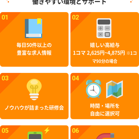
働きやすい環境とサポート
01
02
毎日50件以上の
嬉しい高給与
豊富な求人情報
1コマ 2,625円~4,875円
※1コ
マ90分の場合
03
04
時間・場所を
ノウハウが詰まった研修会
自由に選択可
05
06