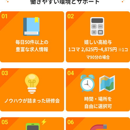
働きやすい環境とサポート
01
02
毎日50件以上の
嬉しい高給与
豊富な求人情報
1コマ 2,625円~4,875円
※1コ
マ90分の場合
03
04
時間・場所を
ノウハウが詰まった研修会
自由に選択可
05
06