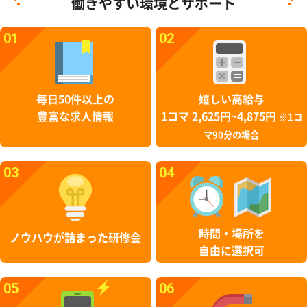
働きやすい環境とサポート
01
02
毎日50件以上の
嬉しい高給与
豊富な求人情報
1コマ 2,625円~4,875円
※1コ
マ90分の場合
03
04
時間・場所を
ノウハウが詰まった研修会
自由に選択可
05
06