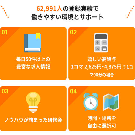
62,991人
の登録実績で
働きやすい環境とサポート
01
02
毎日50件以上の
嬉しい高給与
豊富な求人情報
1コマ 2,625円~4,875円
※1コ
マ90分の場合
03
04
時間・場所を
ノウハウが詰まった研修会
自由に選択可