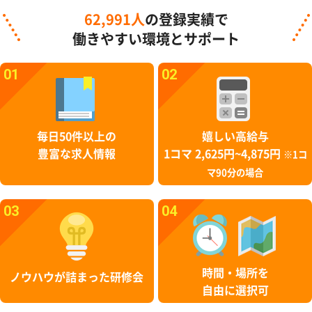
62,991人
の登録実績で
働きやすい環境とサポート
01
02
毎日50件以上の
嬉しい高給与
豊富な求人情報
1コマ 2,625円~4,875円
※1コ
マ90分の場合
03
04
時間・場所を
ノウハウが詰まった研修会
自由に選択可