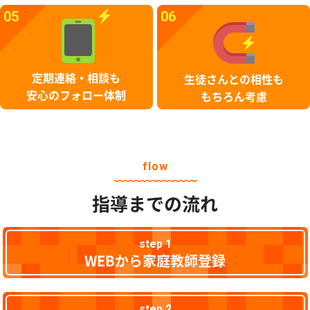
05
06
定期連絡・相談も
生徒さんとの相性も
安心のフォロー体制
もちろん考慮
flow
指導までの流れ
step 1
WEBから家庭教師登録
step 2