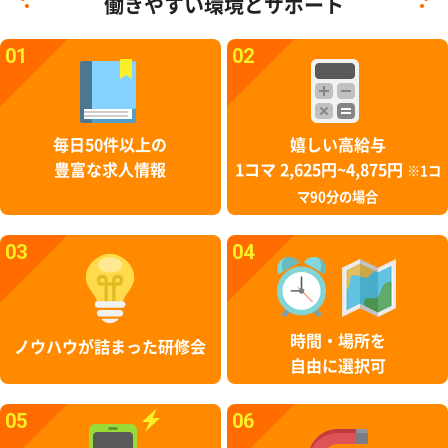
働きやすい環境とサポート
01
02
毎日50件以上の
嬉しい高給与
豊富な求人情報
1コマ 2,625円~4,875円
※1コ
マ90分の場合
03
04
時間・場所を
ノウハウが詰まった研修会
自由に選択可
05
06