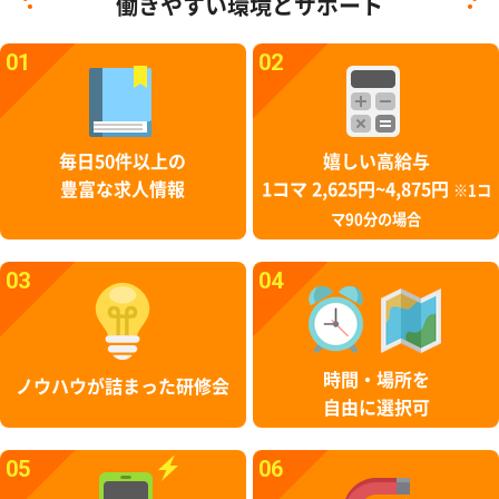
働きやすい環境とサポート
01
02
毎日50件以上の
嬉しい高給与
豊富な求人情報
1コマ 2,625円~4,875円
※1コ
マ90分の場合
03
04
時間・場所を
ノウハウが詰まった研修会
自由に選択可
05
06