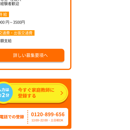
未経験者歓迎
時 給
000 円～3500円
交通費・出張交通費
全額支給
詳しい募集要項へ