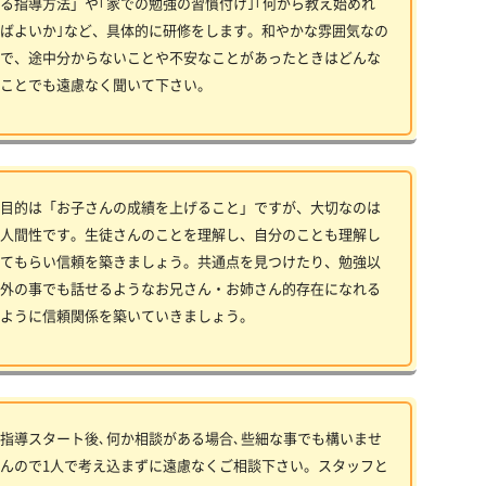
る指導方法」や｢家での勉強の習慣付け｣｢何から教え始めれ
ばよいか｣など、具体的に研修をします。和やかな雰囲気なの
で、途中分からないことや不安なことがあったときはどんな
ことでも遠慮なく聞いて下さい。
目的は「お子さんの成績を上げること」ですが、大切なのは
人間性です。生徒さんのことを理解し、自分のことも理解し
てもらい信頼を築きましょう。共通点を見つけたり、勉強以
外の事でも話せるようなお兄さん・お姉さん的存在になれる
ように信頼関係を築いていきましょう。
指導スタート後､何か相談がある場合､些細な事でも構いませ
んので1人で考え込まずに遠慮なくご相談下さい。スタッフと