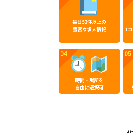
毎日50件以上の
豊富な求人情報
1コ
04
05
時間・場所を
自由に選択可