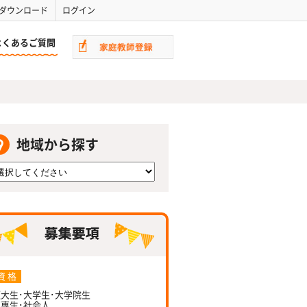
ダウンロード
ログイン
よくあるご質問
地域から探す
資 格
大生･大学生･大学院生
専生･社会人