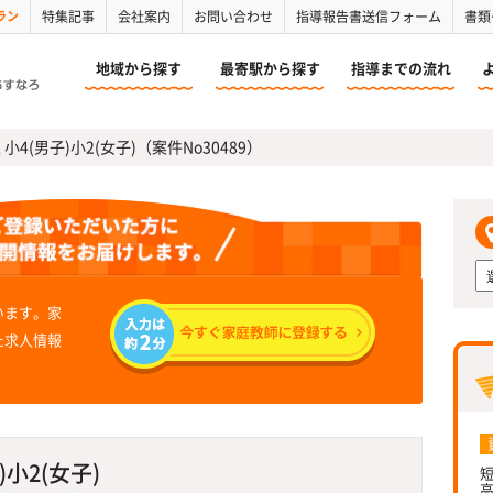
ラン
特集記事
会社案内
お問い合わせ
指導報告書送信フォーム
書類
地域から探す
最寄駅から探す
指導までの流れ
4(男子)小2(女子)（案件No30489）
います。家
た求人情報
小2(女子)
短
高