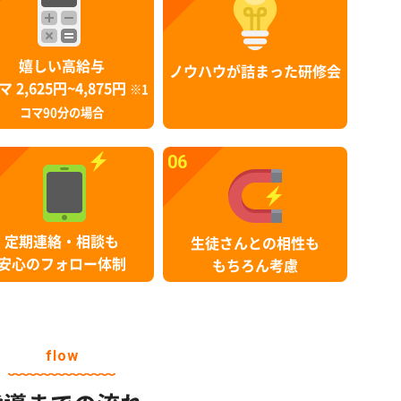
嬉しい高給与
ノウハウが詰まった研修会
マ 2,625円~4,875円
※1
コマ90分の場合
06
定期連絡・相談も
生徒さんとの相性も
安心のフォロー体制
もちろん考慮
flow