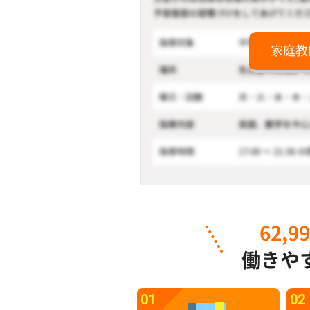
家庭教
62,9
働きや
01
02