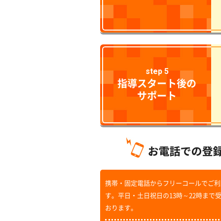
step 5
指導スタート後の
サポート
携帯・固定電話からフリーコールでご利
す。平日・土日祝日の13時～22時まで
おります。