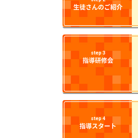
生徒さんのご紹介
step 3
指導研修会
step 4
指導スタート