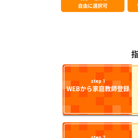
自由に選択可
step 1
WEBから家庭教師登録
step 2