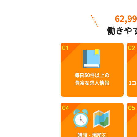
62,9
働きや
01
02
毎日50件以上の
豊富な求人情報
1コ
04
05
時間・場所を