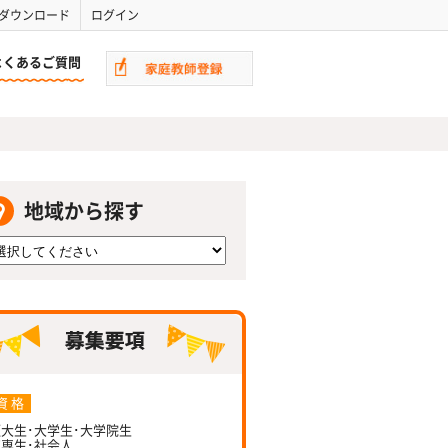
ダウンロード
ログイン
よくあるご質問
地域から探す
資 格
大生･大学生･大学院生
専生･社会人