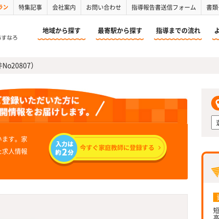
ラン
特集記事
会社案内
お問い合わせ
指導報告書送信フォーム
書類
地域から探す
最寄駅から探す
指導までの流れ
No20807）
います。家
た求人情報
短
高