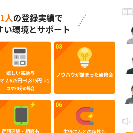
91人
の登録実績で
すい環境とサポート
03
嬉しい高給与
ノウハウが詰まった研修会
マ 2,625円~4,875円
※1
コマ90分の場合
06
定期連絡・相談も
生徒さんとの相性も