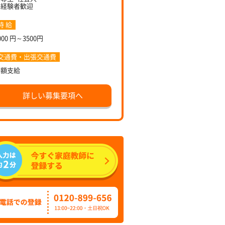
未経験者歓迎
時 給
000 円～3500円
交通費・出張交通費
全額支給
詳しい募集要項へ