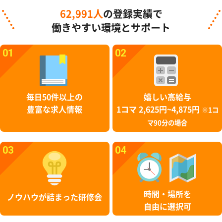
62,991人
の登録実績で
働きやすい環境とサポート
01
02
毎日50件以上の
嬉しい高給与
豊富な求人情報
1コマ 2,625円~4,875円
※1コ
マ90分の場合
03
04
時間・場所を
ノウハウが詰まった研修会
自由に選択可