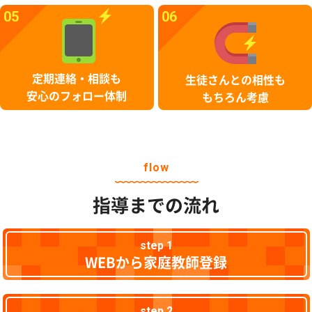
05
06
定期連絡・相談も
生徒さんとの相性も
安心のフォロー体制
もちろん考慮
flow
指導までの流れ
step 1
WEBから家庭教師登録
step 2