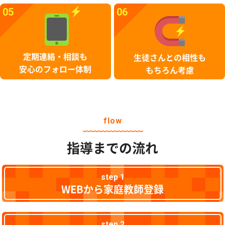
05
06
定期連絡・相談も
生徒さんとの相性も
安心のフォロー体制
もちろん考慮
flow
指導までの流れ
step 1
WEBから家庭教師登録
step 2