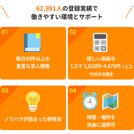
62,991人
の登録実績で
働きやすい環境とサポート
01
02
毎日50件以上の
嬉しい高給与
豊富な求人情報
1コマ 2,625円~4,875円
※1コ
マ90分の場合
03
04
時間・場所を
ノウハウが詰まった研修会
自由に選択可