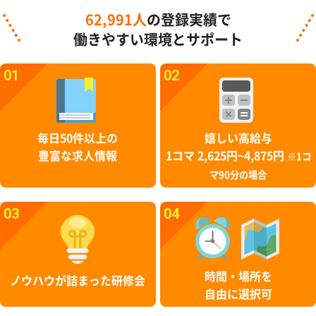
62,991人
の登録実績で
働きやすい環境とサポート
01
02
毎日50件以上の
嬉しい高給与
豊富な求人情報
1コマ 2,625円~4,875円
※1コ
マ90分の場合
03
04
時間・場所を
ノウハウが詰まった研修会
自由に選択可