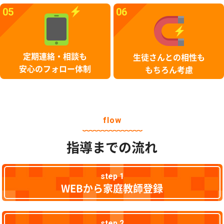
05
06
定期連絡・相談も
生徒さんとの相性も
安心のフォロー体制
もちろん考慮
flow
指導までの流れ
step 1
WEBから家庭教師登録
step 2