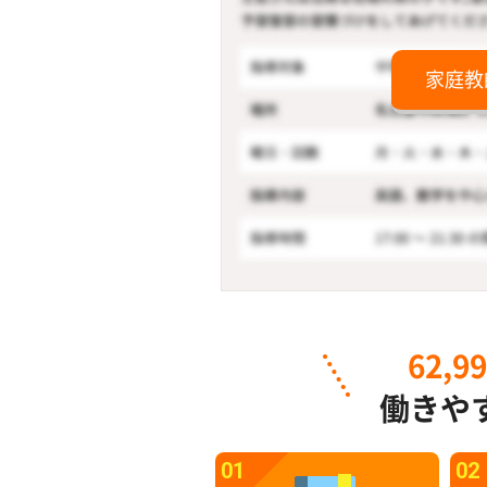
家庭教
62,9
働きや
01
02