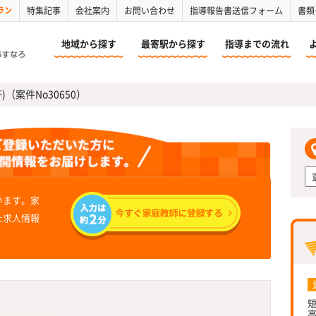
ラン
特集記事
会社案内
お問い合わせ
指導報告書送信フォーム
書類
地域から探す
最寄駅から探す
指導までの流れ
)（案件No30650）
います。家
た求人情報
短
高