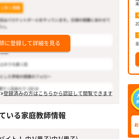
2
師に登録して詳細を見る
登録済みの方はこちらから認証して閲覧できます
ている家庭教師情報
ト！ 中1(男子)中1(男子)