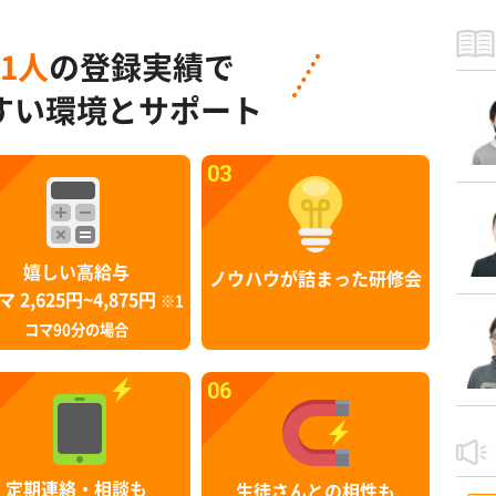
91人
の登録実績で
すい環境とサポート
03
嬉しい高給与
ノウハウが詰まった研修会
マ 2,625円~4,875円
※1
コマ90分の場合
06
定期連絡・相談も
生徒さんとの相性も