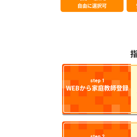
自由に選択可
step 1
WEBから家庭教師登録
step 2