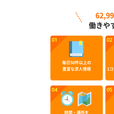
62,9
働きや
01
02
毎日50件以上の
豊富な求人情報
1コ
04
05
時間・場所を