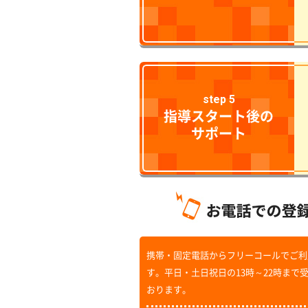
step 5
指導スタート後の
サポート
携帯・固定電話からフリーコールでご利
す。平日・土日祝日の13時～22時まで
おります。