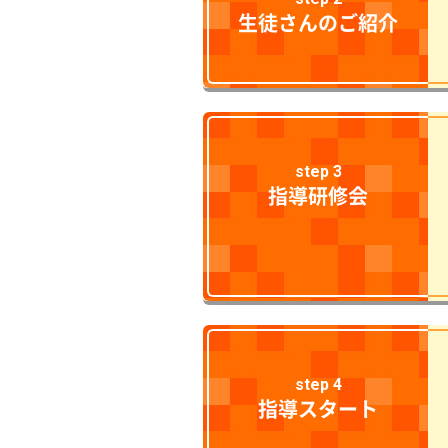
生徒さんのご紹介
step 3
指導研修会
step 4
指導スタート