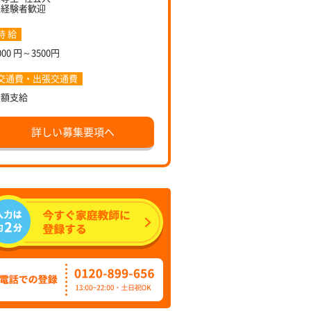
未経験者歓迎
時 給
000 円～3500円
交通費・出張交通費
全額支給
詳しい募集要項へ