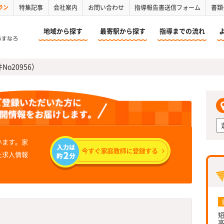
ラン
特集記事
会社案内
お問い合わせ
指導報告書送信フォーム
書類
地域から探す
最寄駅から探す
指導までの流れ
No20956）
います。家
た求人情報
短
高