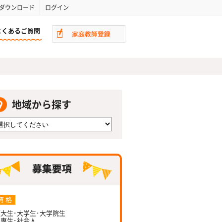
ダウンロード
ログイン
よくあるご質問
地域から探す
資 格
大生･大学生･大学院生
専生･社会人