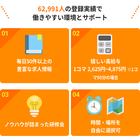
62,991人
の登録実績で
働きやすい環境とサポート
01
02
毎日50件以上の
嬉しい高給与
豊富な求人情報
1コマ 2,625円~4,875円
※1コ
マ90分の場合
03
04
時間・場所を
ノウハウが詰まった研修会
自由に選択可