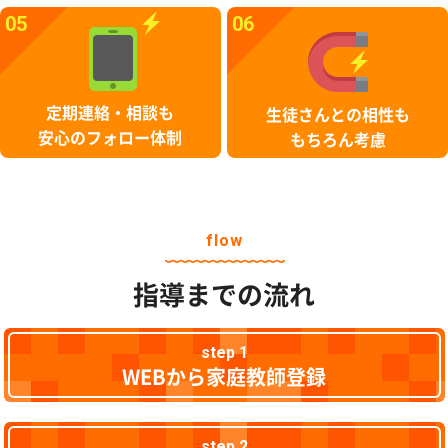
05
06
定期連絡・相談も
生徒さんとの相性も
安心のフォロー体制
もちろん考慮
flow
指導までの流れ
step 1
WEBから家庭教師登録
step 2