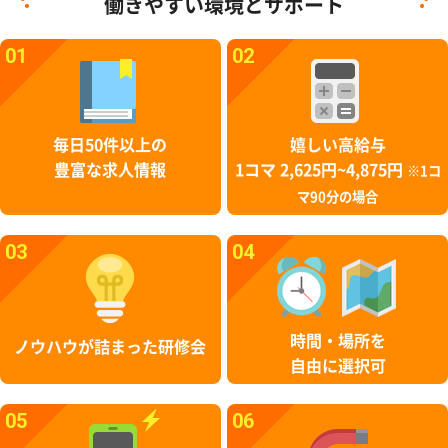
働きやすい環境とサポート
01
02
毎日50件以上の
嬉しい高給与
豊富な求人情報
1コマ 2,625円~4,875円
※1コ
マ90分の場合
03
04
時間・場所を
ノウハウが詰まった研修会
自由に選択可
05
06