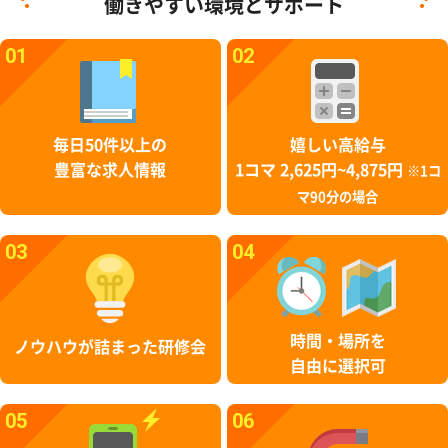
働きやすい環境とサポート
01
02
毎日50件以上の
嬉しい高給与
豊富な求人情報
1コマ 2,625円~4,875円
※1コ
マ90分の場合
03
04
時間・場所を
ノウハウが詰まった研修会
自由に選択可
05
06