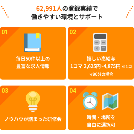
62,991人
の登録実績で
働きやすい環境とサポート
01
02
毎日50件以上の
嬉しい高給与
豊富な求人情報
1コマ 2,625円~4,875円
※1コ
マ90分の場合
03
04
時間・場所を
ノウハウが詰まった研修会
自由に選択可