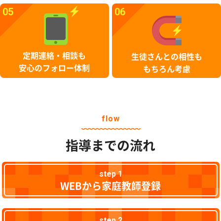
05
06
定期連絡・相談も
生徒さんとの相性も
安心のフォロー体制
もちろん考慮
flow
指導までの流れ
step 1
WEBから家庭教師登録
step 2