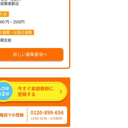
未経験者歓迎
時 給
000 円～3500円
交通費・出張交通費
全額支給
詳しい募集要項へ