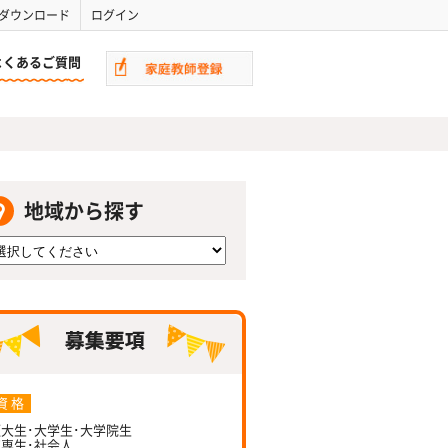
ダウンロード
ログイン
よくあるご質問
地域から探す
資 格
大生･大学生･大学院生
専生･社会人