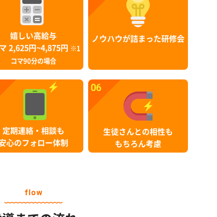
嬉しい高給与
ノウハウが詰まった研修会
マ 2,625円~4,875円
※1
コマ90分の場合
06
定期連絡・相談も
生徒さんとの相性も
安心のフォロー体制
もちろん考慮
flow