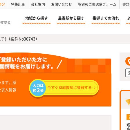
ラン
特集記事
会社案内
お問い合わせ
指導報告書送信フォーム
書類
地域から探す
最寄駅から探す
指導までの流れ
子)（案件No30743）
います。家
た求人情報
短
高