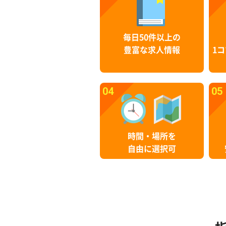
毎日50件以上の
豊富な求人情報
1コ
04
05
時間・場所を
自由に選択可