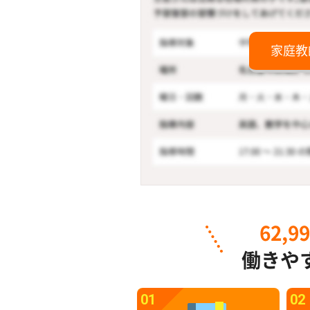
家庭教
62,9
働きや
01
02