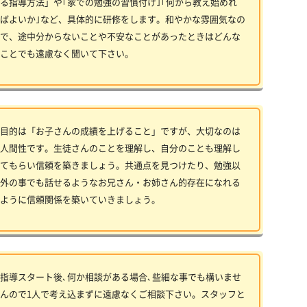
る指導方法」や｢家での勉強の習慣付け｣｢何から教え始めれ
ばよいか｣など、具体的に研修をします。和やかな雰囲気なの
で、途中分からないことや不安なことがあったときはどんな
ことでも遠慮なく聞いて下さい。
目的は「お子さんの成績を上げること」ですが、大切なのは
人間性です。生徒さんのことを理解し、自分のことも理解し
てもらい信頼を築きましょう。共通点を見つけたり、勉強以
外の事でも話せるようなお兄さん・お姉さん的存在になれる
ように信頼関係を築いていきましょう。
指導スタート後､何か相談がある場合､些細な事でも構いませ
んので1人で考え込まずに遠慮なくご相談下さい。スタッフと