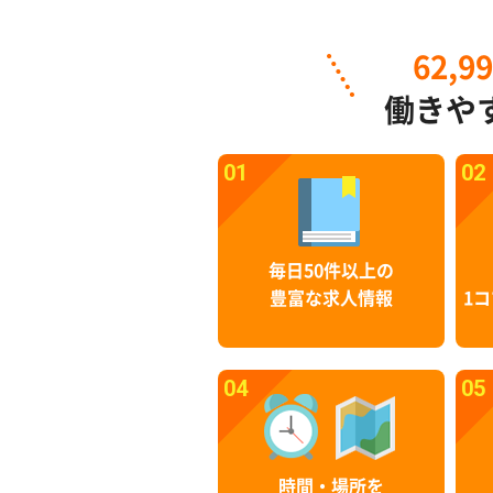
62,9
働きや
01
02
毎日50件以上の
豊富な求人情報
1コ
04
05
時間・場所を