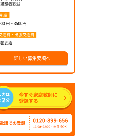
未経験者歓迎
時 給
000 円～3500円
交通費・出張交通費
全額支給
詳しい募集要項へ