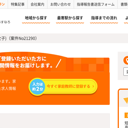
ラン
特集記事
会社案内
お問い合わせ
指導報告書送信フォーム
書類
地域から探す
最寄駅から探す
指導までの流れ
女子)（案件No21290）
います。家
た求人情報
短
高