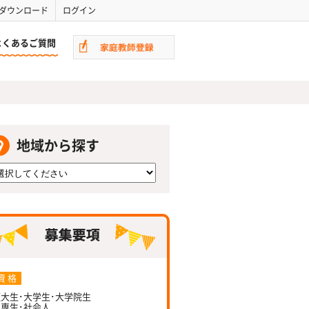
ダウンロード
ログイン
よくあるご質問
地域から探す
資 格
大生･大学生･大学院生
専生･社会人