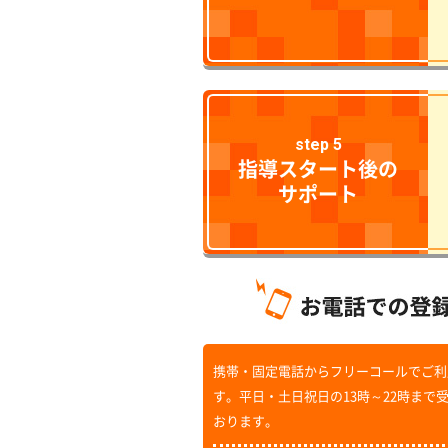
step 5
指導スタート後の
サポート
携帯・固定電話からフリーコールでご利
す。平日・土日祝日の13時～22時まで
おります。