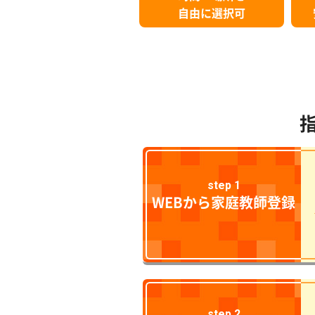
自由に選択可
step 1
WEBから家庭教師登録
step 2