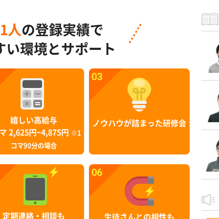
91人
の登録実績で
すい環境とサポート
03
嬉しい高給与
ノウハウが詰まった研修会
マ 2,625円~4,875円
※1
コマ90分の場合
06
定期連絡・相談も
生徒さんとの相性も