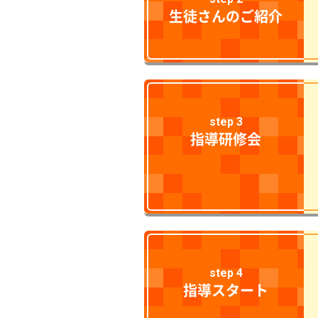
生徒さんのご紹介
step 3
指導研修会
step 4
指導スタート