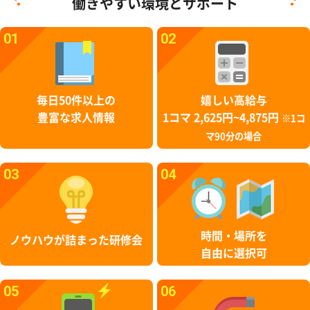
働きやすい環境とサポート
01
02
毎日50件以上の
嬉しい高給与
豊富な求人情報
1コマ 2,625円~4,875円
※1コ
マ90分の場合
03
04
時間・場所を
ノウハウが詰まった研修会
自由に選択可
05
06