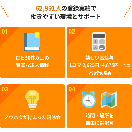
62,991人
の登録実績で
働きやすい環境とサポート
01
02
毎日50件以上の
嬉しい高給与
豊富な求人情報
1コマ 2,625円~4,875円
※1コ
マ90分の場合
03
04
時間・場所を
ノウハウが詰まった研修会
自由に選択可