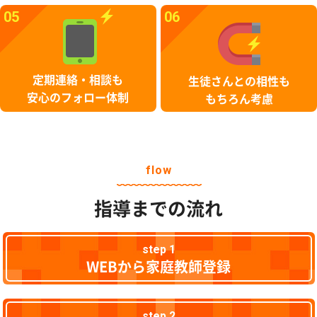
05
06
定期連絡・相談も
生徒さんとの相性も
安心のフォロー体制
もちろん考慮
flow
指導までの流れ
step 1
WEBから家庭教師登録
step 2