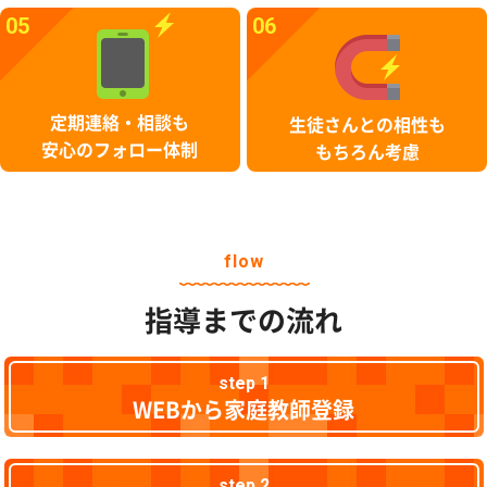
05
06
定期連絡・相談も
生徒さんとの相性も
安心のフォロー体制
もちろん考慮
flow
指導までの流れ
step 1
WEBから家庭教師登録
step 2