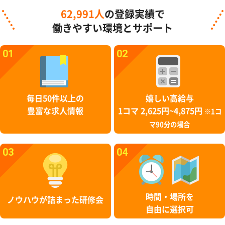
62,991人
の登録実績で
働きやすい環境とサポート
01
02
毎日50件以上の
嬉しい高給与
豊富な求人情報
1コマ 2,625円~4,875円
※1コ
マ90分の場合
03
04
時間・場所を
ノウハウが詰まった研修会
自由に選択可