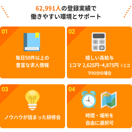
62,991人
の登録実績で
働きやすい環境とサポート
01
02
毎日50件以上の
嬉しい高給与
豊富な求人情報
1コマ 2,625円~4,875円
※1コ
マ90分の場合
03
04
時間・場所を
ノウハウが詰まった研修会
自由に選択可