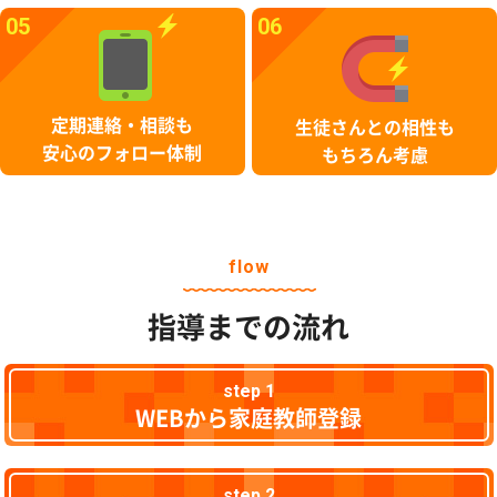
05
06
定期連絡・相談も
生徒さんとの相性も
安心のフォロー体制
もちろん考慮
flow
指導までの流れ
step 1
WEBから家庭教師登録
step 2