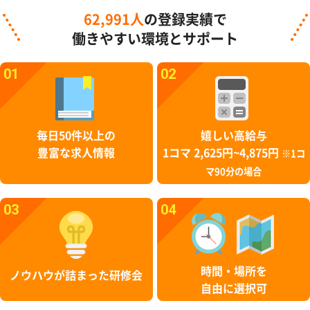
62,991人
の登録実績で
働きやすい環境とサポート
01
02
毎日50件以上の
嬉しい高給与
豊富な求人情報
1コマ 2,625円~4,875円
※1コ
マ90分の場合
03
04
時間・場所を
ノウハウが詰まった研修会
自由に選択可