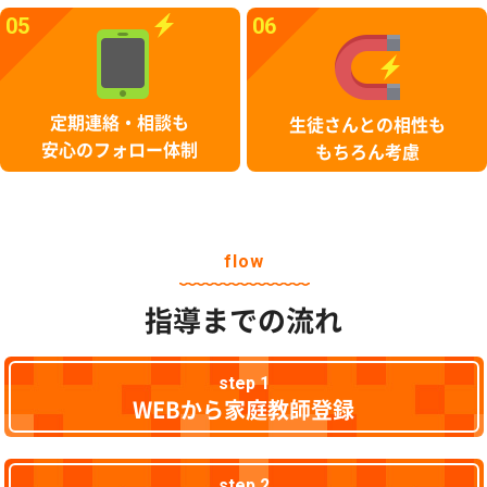
05
06
定期連絡・相談も
生徒さんとの相性も
安心のフォロー体制
もちろん考慮
flow
指導までの流れ
step 1
WEBから家庭教師登録
step 2