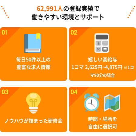
62,991人
の登録実績で
働きやすい環境とサポート
01
02
毎日50件以上の
嬉しい高給与
豊富な求人情報
1コマ 2,625円~4,875円
※1コ
マ90分の場合
03
04
時間・場所を
ノウハウが詰まった研修会
自由に選択可