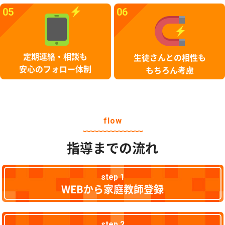
05
06
定期連絡・相談も
生徒さんとの相性も
安心のフォロー体制
もちろん考慮
flow
指導までの流れ
step 1
WEBから家庭教師登録
step 2