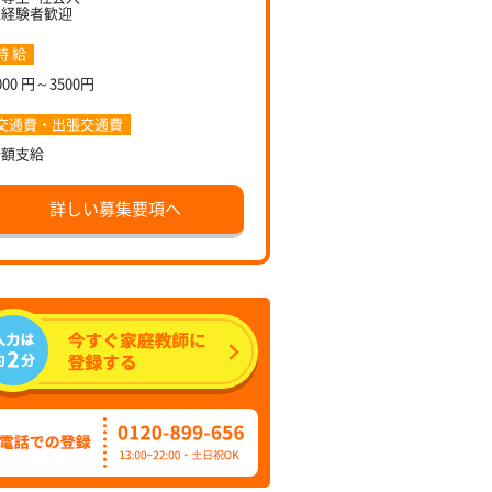
未経験者歓迎
時 給
000 円～3500円
交通費・出張交通費
全額支給
詳しい募集要項へ