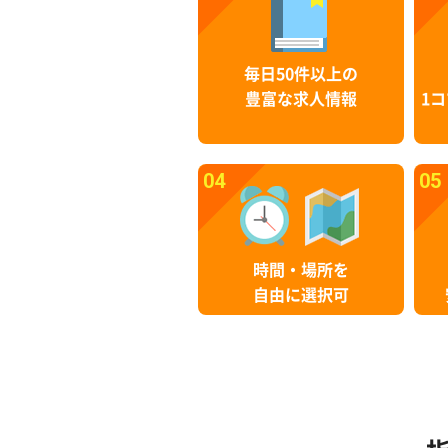
毎日50件以上の
豊富な求人情報
1コ
04
05
時間・場所を
自由に選択可