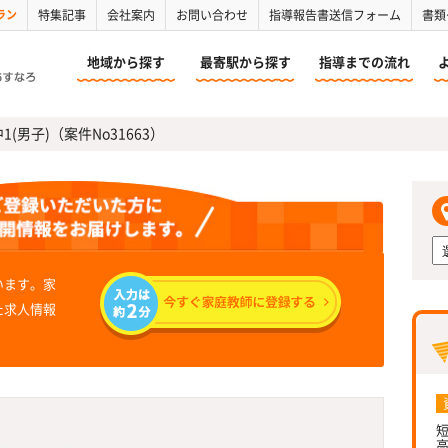
ラン
特集記事
会社案内
お問い合わせ
指導報告書送信フォーム
書類
地域から探す
最寄駅から探す
指導までの流れ
(男子)（案件No31663）
います。家
た求人情報
短
高