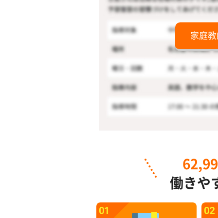
家庭教
62,9
働きや
01
02