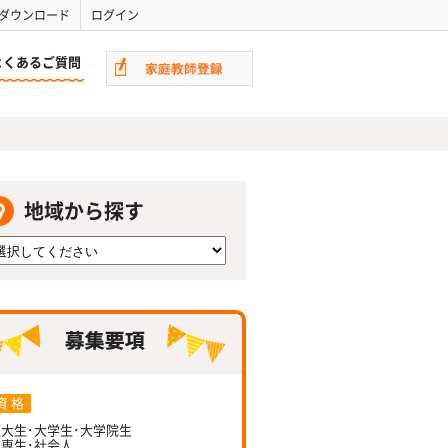
ダウンロード
ログイン
よくあるご質問
地域から探す
資 格
大生･大学生･大学院生
専生･社会人