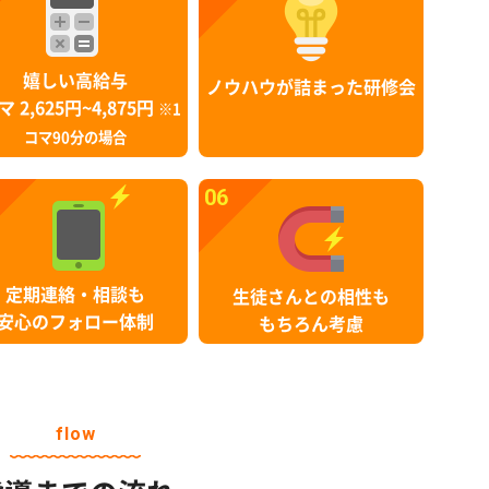
嬉しい高給与
ノウハウが詰まった研修会
マ 2,625円~4,875円
※1
コマ90分の場合
06
定期連絡・相談も
生徒さんとの相性も
安心のフォロー体制
もちろん考慮
flow