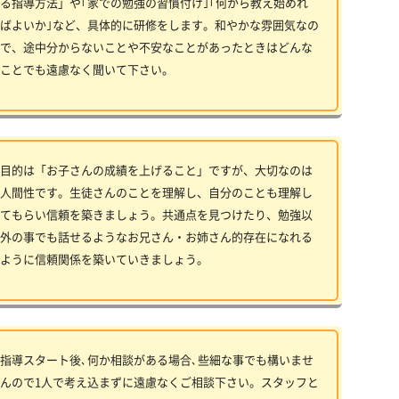
る指導方法」や｢家での勉強の習慣付け｣｢何から教え始めれ
ばよいか｣など、具体的に研修をします。和やかな雰囲気なの
で、途中分からないことや不安なことがあったときはどんな
ことでも遠慮なく聞いて下さい。
目的は「お子さんの成績を上げること」ですが、大切なのは
人間性です。生徒さんのことを理解し、自分のことも理解し
てもらい信頼を築きましょう。共通点を見つけたり、勉強以
外の事でも話せるようなお兄さん・お姉さん的存在になれる
ように信頼関係を築いていきましょう。
指導スタート後､何か相談がある場合､些細な事でも構いませ
んので1人で考え込まずに遠慮なくご相談下さい。スタッフと