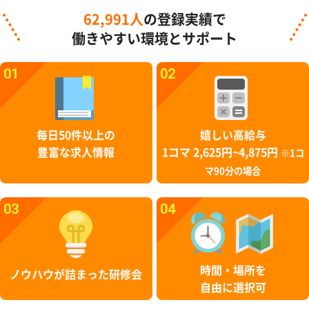
62,991人
の登録実績で
働きやすい環境とサポート
01
02
毎日50件以上の
嬉しい高給与
豊富な求人情報
1コマ 2,625円~4,875円
※1コ
マ90分の場合
03
04
時間・場所を
ノウハウが詰まった研修会
自由に選択可