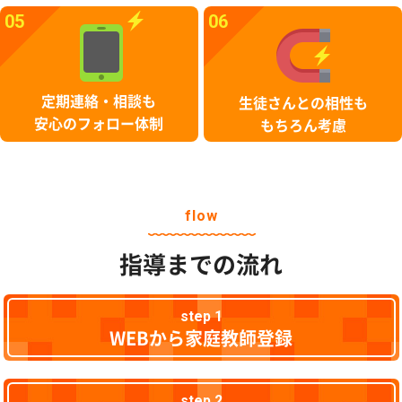
05
06
定期連絡・相談も
生徒さんとの相性も
安心のフォロー体制
もちろん考慮
flow
指導までの流れ
step 1
WEBから家庭教師登録
step 2