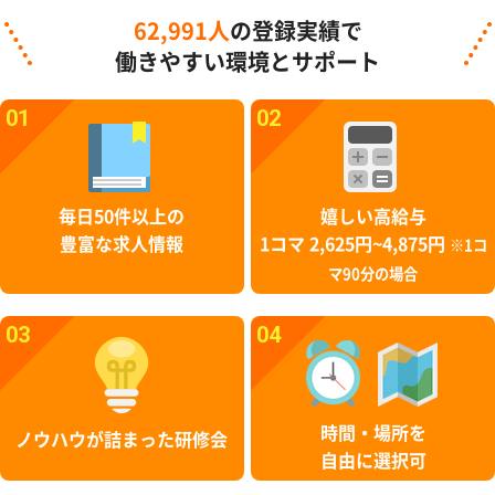
62,991人
の登録実績で
働きやすい環境とサポート
01
02
毎日50件以上の
嬉しい高給与
豊富な求人情報
1コマ 2,625円~4,875円
※1コ
マ90分の場合
03
04
時間・場所を
ノウハウが詰まった研修会
自由に選択可