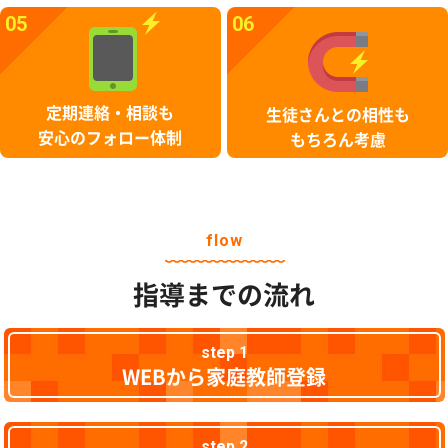
05
06
定期連絡・相談も
生徒さんとの相性も
安心のフォロー体制
もちろん考慮
flow
指導までの流れ
step 1
WEBから家庭教師登録
step 2