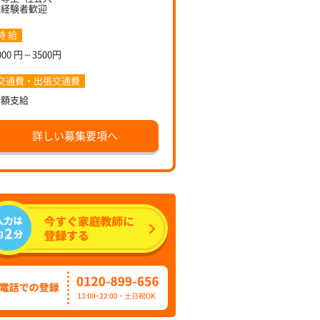
未経験者歓迎
時 給
000 円～3500円
交通費・出張交通費
全額支給
詳しい募集要項へ