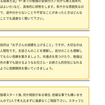
る指導方法」や｢家での勉強の習慣付け｣｢何から教え始めれ
ばよいか｣など、具体的に研修をします。和やかな雰囲気なの
で、途中分からないことや不安なことがあったときはどんな
ことでも遠慮なく聞いて下さい。
目的は「お子さんの成績を上げること」ですが、大切なのは
人間性です。生徒さんのことを理解し、自分のことも理解し
てもらい信頼を築きましょう。共通点を見つけたり、勉強以
外の事でも話せるようなお兄さん・お姉さん的存在になれる
ように信頼関係を築いていきましょう。
指導スタート後､何か相談がある場合､些細な事でも構いませ
んので1人で考え込まずに遠慮なくご相談下さい。スタッフと