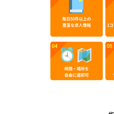
毎日50件以上の
豊富な求人情報
1コ
04
05
時間・場所を
自由に選択可