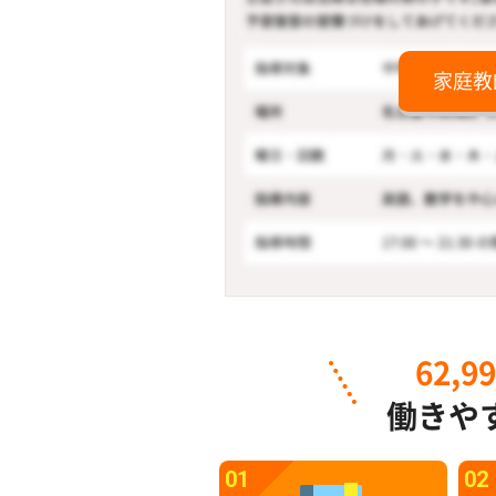
家庭教
62,9
働きや
01
02