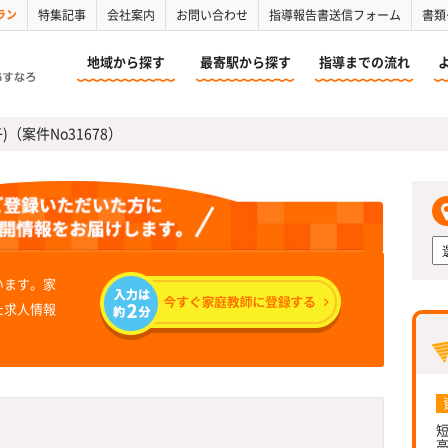
ラン
特集記事
会社案内
お問い合わせ
指導報告書送信フォーム
書類
地域から探す
最寄駅から探す
指導までの流れ
)（案件No31678）
います。家
た求人情報
短
高