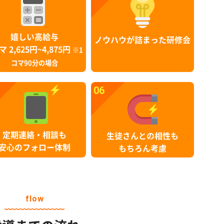
嬉しい高給与
ノウハウが詰まった研修会
マ 2,625円~4,875円
※1
コマ90分の場合
06
定期連絡・相談も
生徒さんとの相性も
安心のフォロー体制
もちろん考慮
flow