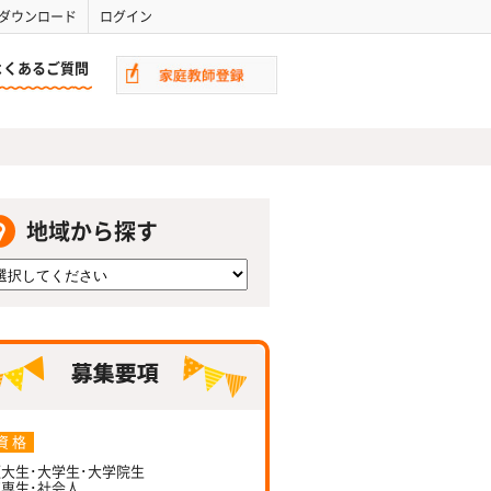
ダウンロード
ログイン
よくあるご質問
地域から探す
資 格
大生･大学生･大学院生
専生･社会人