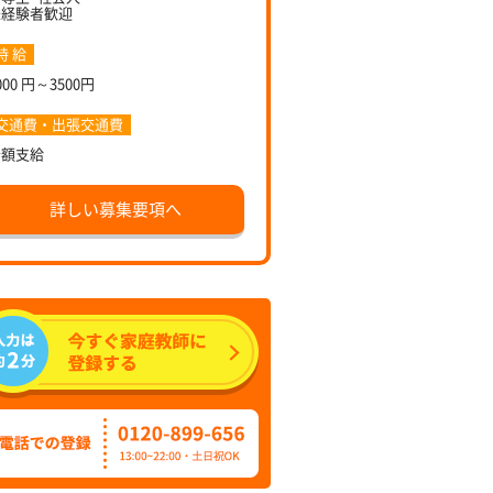
未経験者歓迎
時 給
000 円～3500円
交通費・出張交通費
全額支給
詳しい募集要項へ