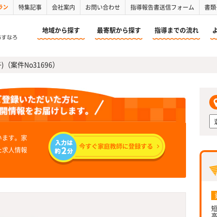
ラン
特集記事
会社案内
お問い合わせ
指導報告書送信フォーム
書類
地域から探す
最寄駅から探す
指導までの流れ
)（案件No31696）
います。家
た求人情報
短
高