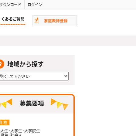
ダウンロード
ログイン
よくあるご質問
地域から探す
資 格
大生･大学生･大学院生
専生･社会人