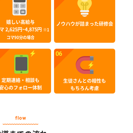
嬉しい高給与
ノウハウが詰まった研修会
マ 2,625円~4,875円
※1
コマ90分の場合
06
定期連絡・相談も
生徒さんとの相性も
安心のフォロー体制
もちろん考慮
flow