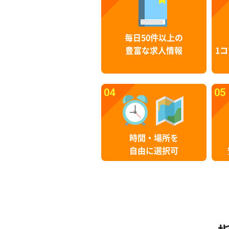
毎日50件以上の
豊富な求人情報
1コ
04
05
時間・場所を
自由に選択可