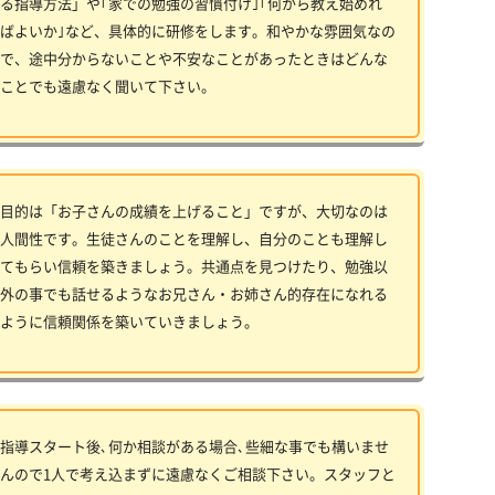
る指導方法」や｢家での勉強の習慣付け｣｢何から教え始めれ
ばよいか｣など、具体的に研修をします。和やかな雰囲気なの
で、途中分からないことや不安なことがあったときはどんな
ことでも遠慮なく聞いて下さい。
目的は「お子さんの成績を上げること」ですが、大切なのは
人間性です。生徒さんのことを理解し、自分のことも理解し
てもらい信頼を築きましょう。共通点を見つけたり、勉強以
外の事でも話せるようなお兄さん・お姉さん的存在になれる
ように信頼関係を築いていきましょう。
指導スタート後､何か相談がある場合､些細な事でも構いませ
んので1人で考え込まずに遠慮なくご相談下さい。スタッフと