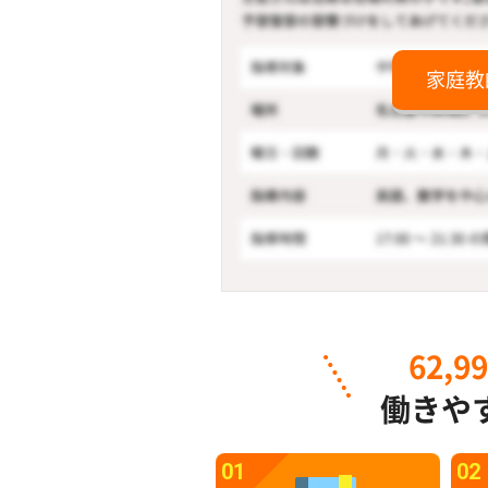
家庭教
62,9
働きや
01
02